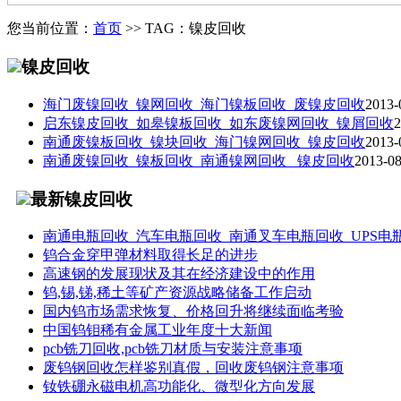
您当前位置：
首页
>> TAG：镍皮回收
镍皮回收
海门废镍回收_镍网回收_海门镍板回收_废镍皮回收
2013-
启东镍皮回收_如皋镍板回收_如东废镍网回收_镍屑回收
2
南通废镍板回收_镍块回收_海门镍网回收_镍皮回收
2013-
南通废镍回收_镍板回收_南通镍网回收_ 镍皮回收
2013-08
最新镍皮回收
南通电瓶回收_汽车电瓶回收_南通叉车电瓶回收_UPS电
钨合金穿甲弹材料取得长足的进步
高速钢的发展现状及其在经济建设中的作用
钨,锡,锑,稀土等矿产资源战略储备工作启动
国内钨市场需求恢复、价格回升将继续面临考验
中国钨钼稀有金属工业年度十大新闻
pcb铣刀回收,pcb铣刀材质与安装注意事项
废钨钢回收怎样鉴别真假，回收废钨钢注意事项
钕铁硼永磁电机高功能化、微型化方向发展