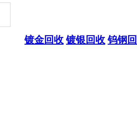
镀金回收
镀银回收
钨钢回