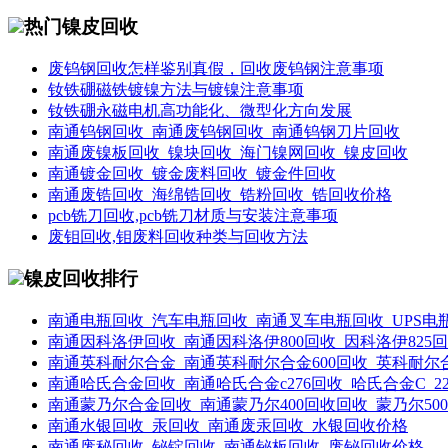
热门镍皮回收
废钨钢回收怎样鉴别真假，回收废钨钢注意事项
钕铁硼磁铁镀镍方法与镀镍注意事项
钕铁硼永磁电机高功能化、微型化方向发展
南通钨钢回收_南通废钨钢回收_南通钨钢刀片回收
南通废镍板回收_镍块回收_海门镍网回收_镍皮回收
南通镀金回收_镀金废料回收_镀金件回收
南通废锆回收_海绵锆回收_锆粉回收_锆回收价格
pcb铣刀回收,pcb铣刀材质与安装注意事项
废钼回收,钼废料回收种类与回收方法
镍皮回收排行
南通电瓶回收_汽车电瓶回收_南通叉车电瓶回收_UPS电
南通因科洛伊回收_南通因科洛伊800回收_因科洛伊825
南通英科耐尔合金_南通英科耐尔合金600回收_英科耐尔合
南通哈氏合金回收_南通哈氏合金c276回收_哈氏合金C_2
南通蒙乃尔合金回收_南通蒙乃尔400回收回收_蒙乃尔50
南通水银回收_汞回收_南通废汞回收_水银回收价格
南通废秘回收_铋锭回收_南通铋板回收_废铋回收价格