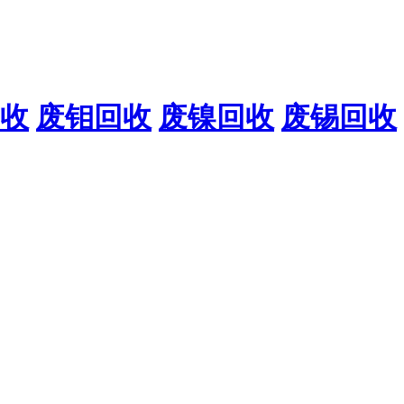
收
废钼回收
废镍回收
废锡回收